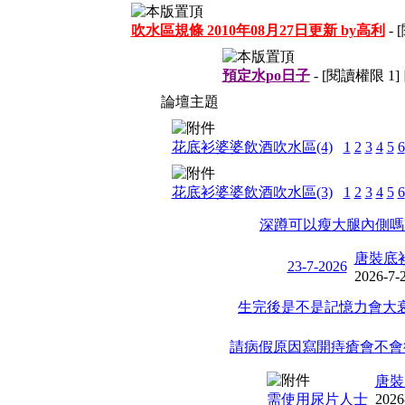
吹水區規條 2010年08月27日更新 by高利
-
預定水po日子
- [閱讀權限
1
]
論壇主題
花底衫婆婆飲酒吹水區(4)
1
2
3
4
5
6
花底衫婆婆飲酒吹水區(3)
1
2
3
4
5
6
深蹲可以瘦大腿內側嗎
唐裝底
23-7-2026
2026-7-
生完後是不是記憶力會大衰
請病假原因寫開痔瘡會不會
唐裝
需使用尿片人士
2026