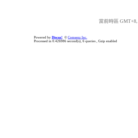
當前時區 GMT+8, 現
Powered by
Discuz!
©
Comsenz Inc.
Processed in 0.426986 second(s), 6 queries , Gzip enabled