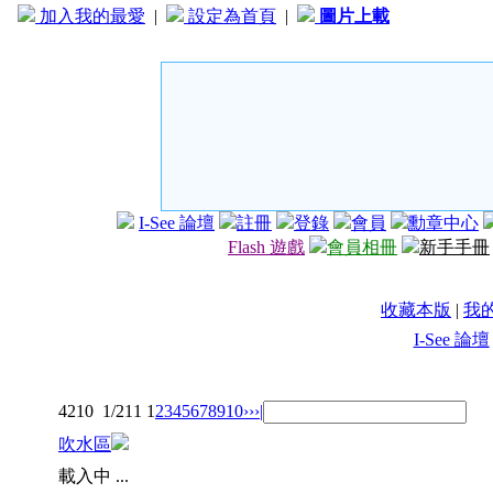
加入我的最愛
|
設定為首頁
|
圖片上載
I-See 論壇
註冊
登錄
會員
勳章中心
Flash 遊戲
會員相冊
新手手冊
收藏本版
|
我
I-See 論壇
4210
1/211
1
2
3
4
5
6
7
8
9
10
››
›|
吹水區
載入中 ...