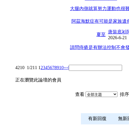
大腿內側就算努力運動也很難
阿茲海默症有可能是家族遺傳
唐裝底衫
夏至
2026-6-21
請問痔瘡是有辦法控制不會發
4210
1/211
1
2
3
4
5
6
7
8
9
10
››
›|
正在瀏覽此論壇的會員
查看
排序
有新回復
無