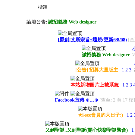
標題
論壇公告:
誠招義務 Web designer
[原創]艾斯宗旨+壇規(更新6/8/08)
[查
誠招義務 Web designer
2
[公告] 招募大量版主
1
2
3
本站新增圖片上載系統
1
2
3
Facebook宣傳 ⊙﹏⊙
[查至: 2 頁 17 樓]
★i-see會員的大日子:)
1
2
又到聖誕..又到聖誕(開心快樂聖誕聚會)
1