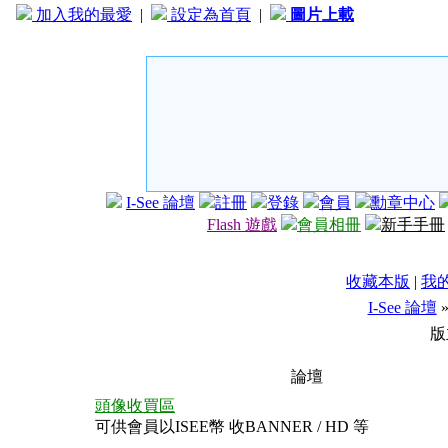
加入我的最愛
|
設定為首頁
|
圖片上載
I-See 論壇
註冊
登錄
會員
勳章中心
Flash 遊戲
會員相冊
新手手冊
收藏本版
|
我
I-See 論壇
版
論壇
頭像收買區
可供會員以ISEE幣 收BANNER / HD 等