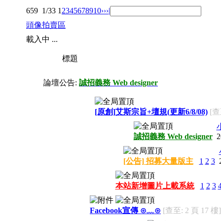
659
1/33
1
2
3
4
5
6
7
8
9
10
››
›|
頭像拍賣區
載入中 ...
標題
論壇公告:
誠招義務 Web designer
[原創]艾斯宗旨+壇規(更新6/8/08)
[查
誠招義務 Web designer
2
[公告] 招募大量版主
1
2
3
本站新增圖片上載系統
1
2
3
Facebook宣傳 ⊙﹏⊙
[查至: 2 頁 17 樓]