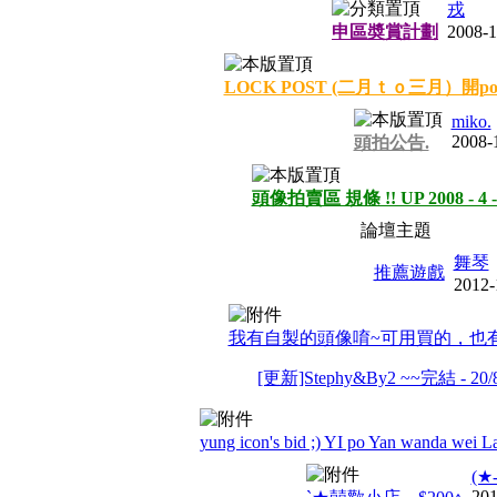
戎
申區奬賞計劃
2008-1
LOCK POST (二月ｔｏ三月）開pos
miko.
2008-
頭拍公告.
頭像拍賣區 規條 !! UP 2008 - 4 -
論壇主題
舞琴
推薦遊戲
2012-
我有自製的頭像唷~可用買的，也有
[更新]Stephy&By2 ~~完結 - 20/8
yung icon's bid ;) YI po Yan wanda wei
(★
201