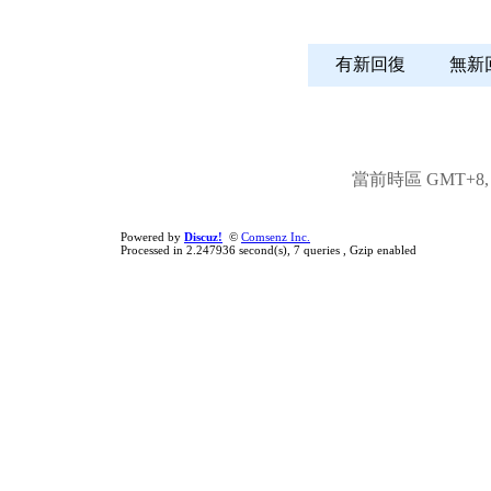
有新回復
無
當前時區 GMT+8, 現
Powered by
Discuz!
©
Comsenz Inc.
Processed in 2.247936 second(s), 7 queries , Gzip enabled