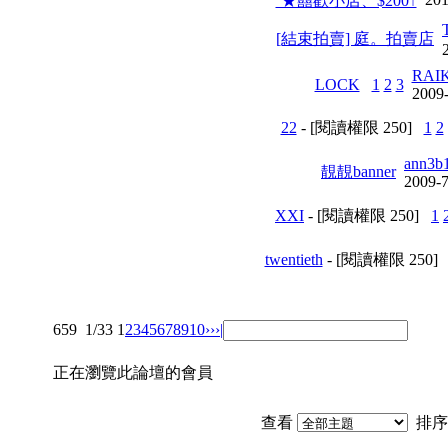
`★囍歡小店、$200↑
[結束拍賣] 庭。拍賣店
RAI
LOCK
1
2
3
2009-
22
- [閱讀權限
250
]
1
2
ann3b
靚靚banner
2009-7
XXI
- [閱讀權限
250
]
1
twentieth
- [閱讀權限
250
]
659
1/33
1
2
3
4
5
6
7
8
9
10
››
›|
正在瀏覽此論壇的會員
查看
排序