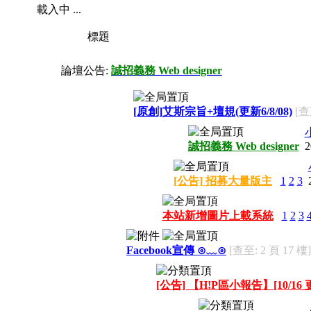
載入中 ...
標題
論壇公告:
誠招義務 Web designer
[原創]艾斯宗旨+壇規(更新6/8/08)
[查
誠招義務 Web designer
2
[公告] 招募大量版主
1
2
3
本站新增圖片上載系統
1
2
3
Facebook宣傳 ⊙﹏⊙
[查至: 2 頁 17 樓]
[公告] 【H!P區小報告】[10/16 