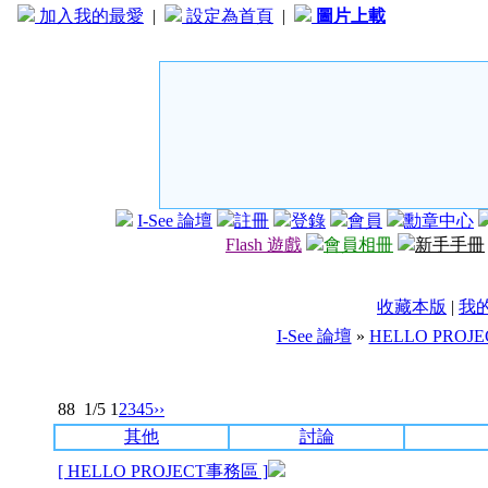
加入我的最愛
|
設定為首頁
|
圖片上載
I-See 論壇
註冊
登錄
會員
勳章中心
Flash 遊戲
會員相冊
新手手冊
收藏本版
|
我
I-See 論壇
»
HELLO PROJ
88
1/5
1
2
3
4
5
››
其他
討論
[ HELLO PROJECT事務區 ]