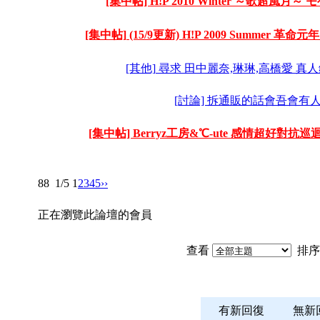
[集中帖] H!P 2010 Winter ～歌超風月～ 
[集中帖] (15/9更新) H!P 2009 Summer 革命元年
[其他] 尋求 田中麗奈,琳琳,高橋愛 
[討論] 拆通販的話會吾會有人
[集中帖] Berryz工房&℃-ute 感情超好對抗巡
88
1/5
1
2
3
4
5
››
正在瀏覽此論壇的會員
查看
排序
有新回復
無