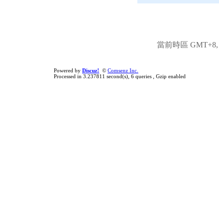
當前時區 GMT+8, 現
Powered by
Discuz!
©
Comsenz Inc.
Processed in 3.237811 second(s), 6 queries , Gzip enabled