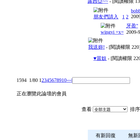
露西亞~~
- [閱讀權限
13
bob
2009
朋友們請入
1
2
牙盈''
wingyi =x=
2009-9
我送妳!
- [閱讀權限
220
♥當奴
- [閱讀權限
22
1594
1/80
1
2
3
4
5
6
7
8
9
10
››
›|
正在瀏覽此論壇的會員
查看
排序
有新回復
無