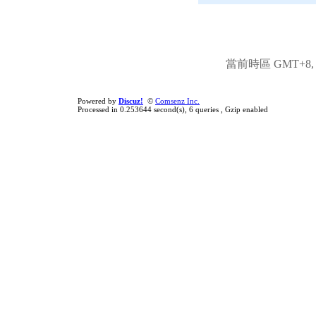
當前時區 GMT+8, 現
Powered by
Discuz!
©
Comsenz Inc.
Processed in 0.253644 second(s), 6 queries , Gzip enabled