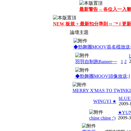
最新警告 -- 各位入一入黎
NEW 板規 + 最新扣分準則 ;; `'* [ 更新 
論壇主題
◆勁舞團MOOV簽名檔放送;
L
2
羽羽自制跑Banner~~
1
2
◆勁舞團MOOV頭像放送;]
MERRY X'MAS TO TWINK
bLUE
WINGYI ★
2009-
★YUN
2009-3
ching ching :')