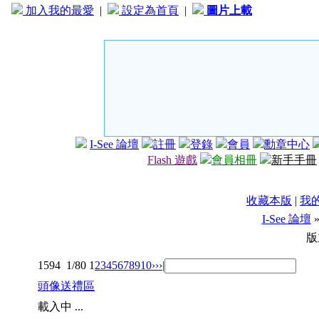
加入我的最愛
|
設定為首頁
|
圖片上載
I-See 論壇
註冊
登錄
會員
勳章中心
Flash 遊戲
會員相冊
新手手冊
收藏本版
|
我
I-See 論壇
版
1594
1/80
1
2
3
4
5
6
7
8
9
10
››
›|
頭像送禮區
載入中 ...