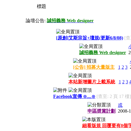
標題
論壇公告:
誠招義務 Web designer
[原創]艾斯宗旨+壇規(更新6/8/08)
[查
誠招義務 Web designer
2
[公告] 招募大量版主
1
2
3
本站新增圖片上載系統
1
2
3
Facebook宣傳 ⊙﹏⊙
[查至: 2 頁 17 樓]
戎
申區奬賞計劃
2008-1
細看版規 回覆要有8個