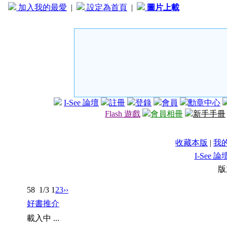
加入我的最愛
|
設定為首頁
|
圖片上載
I-See 論壇
註冊
登錄
會員
勳章中心
Flash 遊戲
會員相冊
新手手冊
收藏本版
|
我
I-See 論
版
58
1/3
1
2
3
››
好書推介
載入中 ...