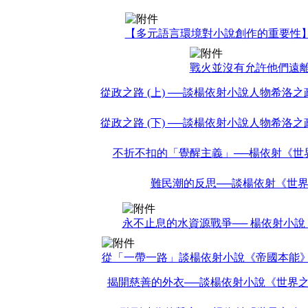
【多元語言環境對小說創作的重要性
戰火並沒有允許他們遠
從政之路 (上) ──談楊依射小說人物希洛
從政之路 (下) ──談楊依射小說人物希洛
不折不扣的「覺醒主義」──楊依射《世
難民潮的反思──談楊依射《世
永不止息的水資源戰爭── 楊依射小
從「一帶一路」談楊依射小說《帝國本能
揭開慈善的外衣──談楊依射小說《世界