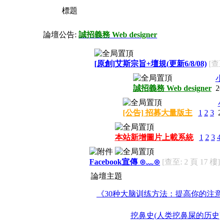
標題
論壇公告:
誠招義務 Web designer
[原創]艾斯宗旨+壇規(更新6/8/08)
[查
誠招義務 Web designer
2
[公告] 招募大量版主
1
2
3
本站新增圖片上載系統
1
2
3
Facebook宣傳 ⊙﹏⊙
[查至: 2 頁 17 樓]
論壇主題
《30种大脑训练方法：提高你的注意力
挖鼻史(人类挖鼻屎的历史