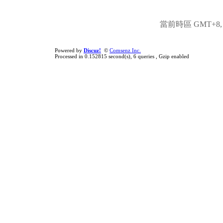
當前時區 GMT+8, 現
Powered by
Discuz!
©
Comsenz Inc.
Processed in 0.152815 second(s), 6 queries , Gzip enabled