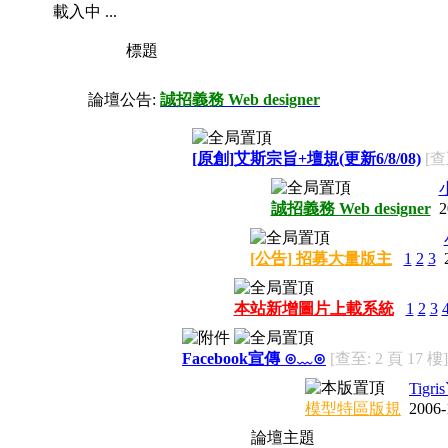
載入中 ...
標題
論壇公告:
誠招義務 Web designer
[原創]艾斯宗旨+壇規(更新6/8/08)
[查
誠招義務 Web designer
2
[公告] 招募大量版主
1
2
3
本站新增圖片上載系統
1
2
3
Facebook宣傳 ⊙﹏⊙
[查至: 2 頁 17 樓]
Tigri
模型特區版規
2006-
論壇主題