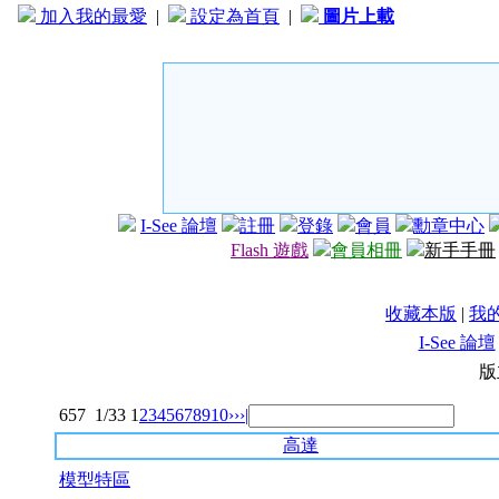
加入我的最愛
|
設定為首頁
|
圖片上載
I-See 論壇
註冊
登錄
會員
勳章中心
Flash 遊戲
會員相冊
新手手冊
收藏本版
|
我
I-See 論壇
版
657
1/33
1
2
3
4
5
6
7
8
9
10
››
›|
高達
模型特區