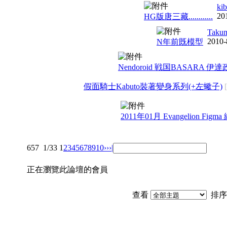
ki
20
HG版唐三藏............
Taku
2010-
N年前既模型
Nendoroid 戦国BASARA 伊
假面騎士Kabuto裝著變身系列(+左蠍子)
2011年01月 Evangelion Figm
657
1/33
1
2
3
4
5
6
7
8
9
10
››
›|
正在瀏覽此論壇的會員
查看
排序