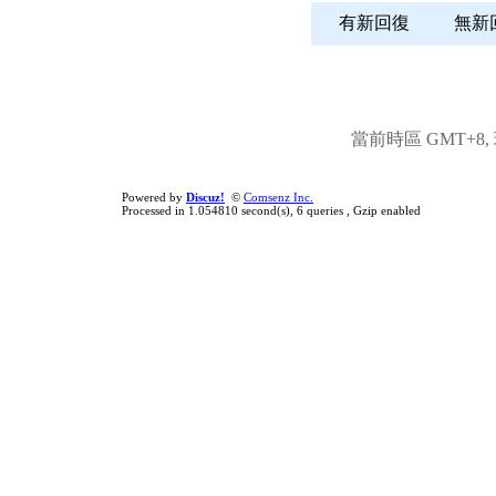
有新回復
無
當前時區 GMT+8, 現
Powered by
Discuz!
©
Comsenz Inc.
Processed in 1.054810 second(s), 6 queries , Gzip enabled