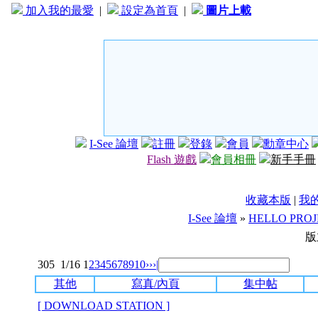
加入我的最愛
|
設定為首頁
|
圖片上載
I-See 論壇
註冊
登錄
會員
勳章中心
Flash 遊戲
會員相冊
新手手冊
收藏本版
|
我
I-See 論壇
»
HELLO PRO
版
305
1/16
1
2
3
4
5
6
7
8
9
10
››
›|
其他
寫真/內頁
集中帖
[ DOWNLOAD STATION ]