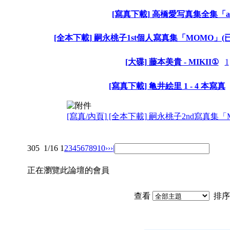
[寫真下載] 高橋愛写真集全集「a
[全本下載] 嗣永桃子1st個人寫真集「MOMO」(已補
[大碟] 藤本美貴 - MIKII①
1
[寫真下載] 亀井絵里 1 - 4 本寫真
[寫真/內頁] [全本下載] 嗣永桃子2nd寫真集「M
305
1/16
1
2
3
4
5
6
7
8
9
10
››
›|
正在瀏覽此論壇的會員
查看
排序