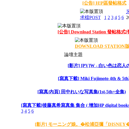
[公告] H!P區發帖格式
牙
求檔POST
1
2
3
4
5
6
2
[公告] Download Station 發帖格
DOWNLOAD STATION
論壇主題
[影片] [PV]W - 白い色は恋人
[寫真下載] Miki Fujimoto 4th & 5
[寫真/內頁] 田中れいな写真集(1st-5th+全集)
[寫真下載]後藤真希寫真集 集合 ( 增加HP digital books 
3
4
5
6
[影片] モーニング娘。�松浦亞彌「DISNEY