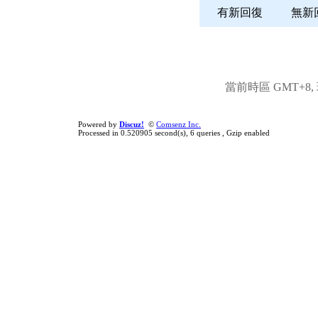
有新回復
無
當前時區 GMT+8, 現
Powered by
Discuz!
©
Comsenz Inc.
Processed in 0.520905 second(s), 6 queries , Gzip enabled