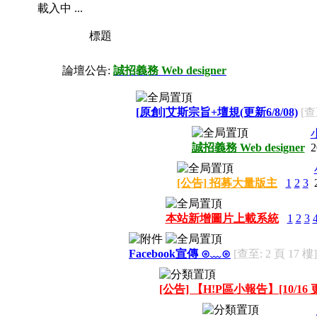
載入中 ...
標題
論壇公告:
誠招義務 Web designer
[原創]艾斯宗旨+壇規(更新6/8/08)
[查
誠招義務 Web designer
2
[公告] 招募大量版主
1
2
3
本站新增圖片上載系統
1
2
3
Facebook宣傳 ⊙﹏⊙
[查至: 2 頁 17 樓]
[公告] 【H!P區小報告】[10/16 