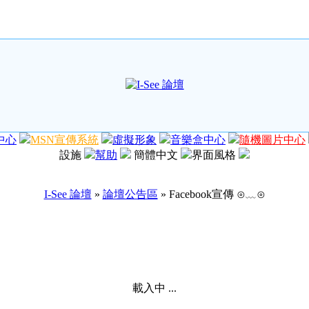
中心
MSN宣傳系統
虛擬形象
音樂盒中心
隨機圖片中心
設施
幫助
簡體中文
界面風格
I-See 論壇
»
論壇公告區
» Facebook宣傳 ⊙﹏⊙
載入中 ...