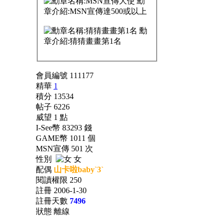
會員編號 111177
精華
1
積分 13534
帖子 6226
威望 1 點
I-See幣 83293 錢
GAME幣 1011 個
MSN宣傳 501 次
性別
女
配偶
山卡啦baby`3`
閱讀權限 250
註冊 2006-1-30
註冊天數
7496
狀態 離線