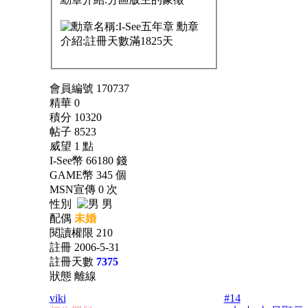
會員編號 170737
精華 0
積分 10320
帖子 8523
威望 1 點
I-See幣 66180 錢
GAME幣 345 個
MSN宣傳 0 次
性別
男
配偶
未婚
閱讀權限 210
註冊 2006-5-31
註冊天數
7375
狀態 離線
viki
#14