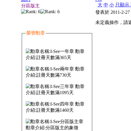
大
中
小
只顯示 
分區版主
發表於 2011-2-27
未定義操作，請
榮譽勳章