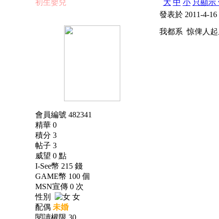
初生嬰兒
大
中
小
只顯示 v
發表於 2011-4-16
我都系 惊俾人起
會員編號 482341
精華 0
積分 3
帖子 3
威望 0 點
I-See幣 215 錢
GAME幣 100 個
MSN宣傳 0 次
性別
女
配偶
未婚
閱讀權限 30