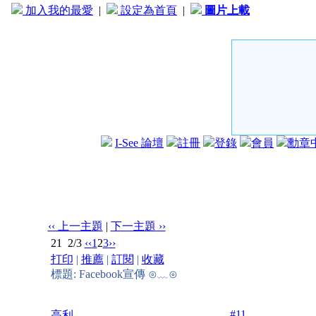
加入我的最愛
|
設定為首頁
|
圖片上載
I-See 論壇
註冊
登錄
會員
勳章
‹‹ 上一主題
|
下一主題 ››
21
2/3
‹‹
1
2
3
››
打印
|
推薦
|
訂閱
|
收藏
標題: Facebook宣傳 ⊙﹏⊙
#11
高利