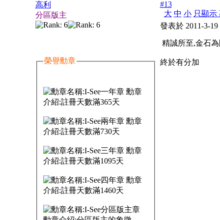
#13
高利
大
中
小
只顯示 
分區版主
發表於 2011-3-19
精誠所至,金石為
榮譽勳章
終於有分加