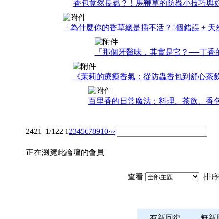
香包竟然長蟲？！馬鞭草的防蟲小技巧與
「為什麼你的香草總是插不活？5個錯誤 + 
「那個牙醫味，其實是它？──丁香
《茉莉的療癒香氣：從防蟲香包到舒心茶
百里香的日常魔法：料理、茶飲、香
2421
1/122
1
2
3
4
5
6
7
8
9
10
››
›|
正在瀏覽此論壇的會員
查看
排序
有新回復
無