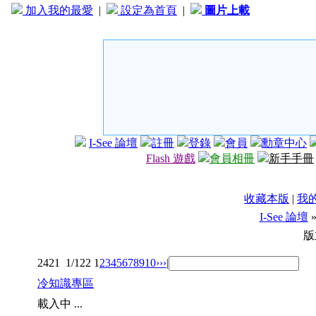
加入我的最愛
|
設定為首頁
|
圖片上載
I-See 論壇
註冊
登錄
會員
勳章中心
Flash 遊戲
會員相冊
新手手冊
收藏本版
|
我
I-See 論壇
版
2421
1/122
1
2
3
4
5
6
7
8
9
10
››
›|
冷知識專區
載入中 ...