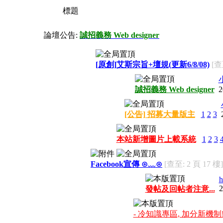
標題
論壇公告:
誠招義務 Web designer
[原創]艾斯宗旨+壇規(更新6/8/08)
[查
誠招義務 Web designer
2
[公告] 招募大量版主
1
2
3
本站新增圖片上載系統
1
2
3
Facebook宣傳 ⊙﹏⊙
[查至: 2 頁 17 樓]
h
2
發帖及回帖者注意...
- 冷知識專區, 加分新機制