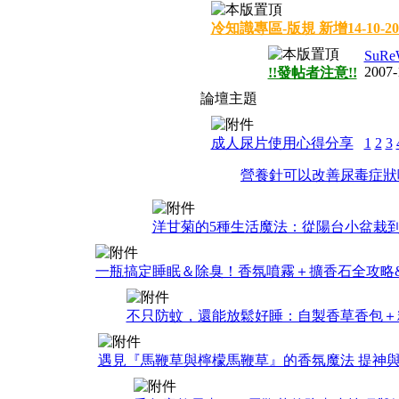
冷知識專區-版規 新增14-10-20
SuR
2007-
!!發帖者注意!!
論壇主題
成人尿片使用心得分享
1
2
3
營養針可以改善尿毒症狀
洋甘菊的5種生活魔法：從陽台小盆栽
一瓶搞定睡眠＆除臭！香氛噴霧＋擴香石全攻略&#1
不只防蚊，還能放鬆好睡：自製香草香包＋
遇見『馬鞭草與檸檬馬鞭草』的香氛魔法 提神