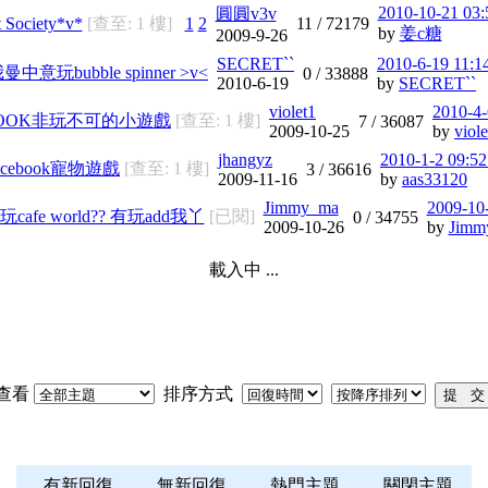
2010-10-21 03
圓圓v3v
t Society*v*
[查至: 1 樓]
1
2
11 /
72179
by
姜c糖
2009-9-26
SECRET``
2010-6-19 11:
曼中意玩bubble spinner >v<
0 /
33888
2010-6-19
by
SECRET``
violet1
2010-4
BOOK非玩不可的小遊戲
[查至: 1 樓]
7 /
36087
2009-10-25
by
viole
jhangyz
2010-1-2 09:5
acebook寵物遊戲
[查至: 1 樓]
3 /
36616
2009-11-16
by
aas33120
Jimmy_ma
2009-10
afe world?? 有玩add我丫
[已閱]
0 /
34755
2009-10-26
by
Jimm
載入中 ...
查看
排序方式
有新回復
無新回復
熱門主題
關閉主題