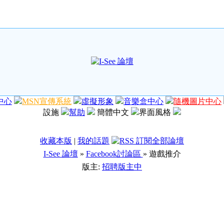
中心
MSN宣傳系統
虛擬形象
音樂盒中心
隨機圖片中心
設施
幫助
簡體中文
界面風格
收藏本版
|
我的話題
I-See 論壇
»
Facebook討論區
» 遊戲推介
版主:
招聘版主中