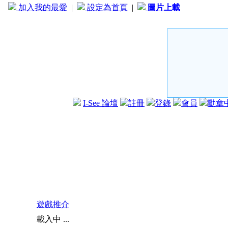
加入我的最愛
|
設定為首頁
|
圖片上載
I-See 論壇
註冊
登錄
會員
勳章
遊戲推介
載入中 ...