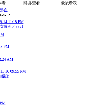
作者
回復/查看
最後發表
熱血
-
-
1-4-12
9-14 11:18 PM
女蘿莉043821
 PM
13 PM
2:24 AM
-11-16 09:55 PM
u儀`[:
6 PM