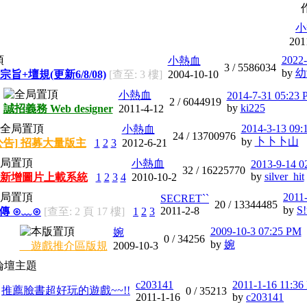
小
201
2022-
小熱血
3 /
5586034
by
幼
宗旨+壇規(更新6/8/08)
[查至: 3 樓]
2004-10-10
小熱血
2014-7-31 05:23
2 /
6044919
by
ki225
誠招義務 Web designer
2011-4-12
2014-3-13 09:
小熱血
24 /
13700976
by
卜卜卜山
公告] 招募大量版主
1
2
3
2012-6-21
小熱血
2013-9-14 0
32 /
16225770
by
silver_hit
新增圖片上載系統
1
2
3
4
2010-10-2
2011
SECRET``
20 /
13344485
by
S!
2011-2-8
宣傳 ⊙﹏⊙
[查至: 2 頁 17 樓]
1
2
3
2009-10-3 07:25 PM
婉
0 /
34256
by
婉
遊戲推介區版規
2009-10-3
論壇主題
c203141
2011-1-16 11:3
推薦臉書超好玩的遊戲~~!!
0 /
35213
2011-1-16
by
c203141