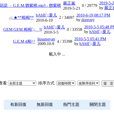
2019-5-
嚴正嵐
桃花諾_-_G.E.M.鄧紫棋.mp3 - 鄧紫棋
0 /
29779
by
嚴正
2019-5-23
bAbII`;;爰儿
2010-6-19 08:17 PM
-;; ★**相相**
2 /
34697
by
doreopy
2010-6-19
2010-5-5 05:48 
bAbII`;;爰儿
GEM GEM 相相`;;__]]
0 /
33558
by
bAbII`;;爰儿
2010-5-5
2010-5-5 05:41 PM
liusungyan
G.E.M d相^^
4 /
35398
2009-10-9
by
bAbII`;;爰儿
載入中 ...
查看
排序方式
有新回復
無新回復
熱門主題
關閉主題