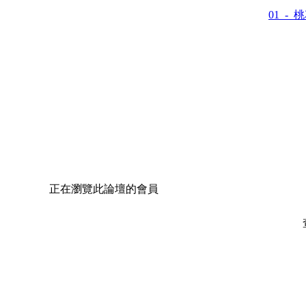
01_-_
正在瀏覽此論壇的會員