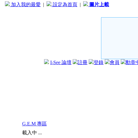
加入我的最愛
|
設定為首頁
|
圖片上載
I-See 論壇
註冊
登錄
會員
勳章
G.E.M 專區
載入中 ...