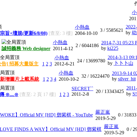
小
201
2022-
小熱血
3 /
5585621
by
幼
宗旨+壇規(更新6/8/08)
[查至: 3 樓]
2004-10-10
小熱血
2014-7-31 05:23
2 /
6044186
by
ki225
誠招義務 Web designer
2011-4-12
2014-3-13 09:
小熱血
24 /
13699780
by
卜卜卜山
公告] 招募大量版主
1
2
3
2012-6-21
小熱血
2013-9-14 0
32 /
16224470
by
silver_hit
新增圖片上載系統
1
2
3
4
2010-10-2
2011
SECRET``
20 /
13343425
by
S!
2011-2-8
宣傳 ⊙﹏⊙
[查至: 2 頁 17 樓]
1
2
3
嚴正嵐
OKE】Official MV [HD] 鄧紫棋 - YouTube
0 /
31833
2019-5-29
嚴正嵐
VE FINDS A WAY】Official MV [HD] 鄧紫棋
0 /
2
2019-5-29