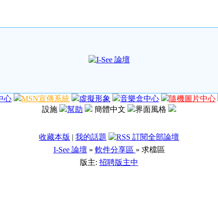
中心
MSN宣傳系統
虛擬形象
音樂盒中心
隨機圖片中心
設施
幫助
簡體中文
界面風格
收藏本版
|
我的話題
I-See 論壇
»
軟件分享區
» 求檔區
版主:
招聘版主中