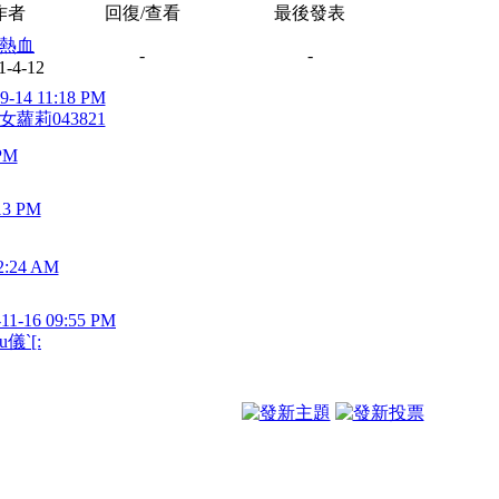
作者
回復/查看
最後發表
熱血
-
-
1-4-12
9-14 11:18 PM
女蘿莉043821
 PM
13 PM
2:24 AM
-11-16 09:55 PM
u儀`[: