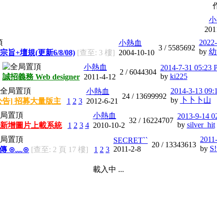
小
201
2022-
小熱血
3 /
5585692
by
幼
宗旨+壇規(更新6/8/08)
[查至: 3 樓]
2004-10-10
小熱血
2014-7-31 05:23
2 /
6044304
by
ki225
誠招義務 Web designer
2011-4-12
2014-3-13 09:
小熱血
24 /
13699992
by
卜卜卜山
公告] 招募大量版主
1
2
3
2012-6-21
小熱血
2013-9-14 0
32 /
16224707
by
silver_hit
新增圖片上載系統
1
2
3
4
2010-10-2
2011
SECRET``
20 /
13343613
by
S!
2011-2-8
宣傳 ⊙﹏⊙
[查至: 2 頁 17 樓]
1
2
3
載入中 ...