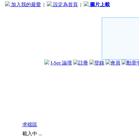
加入我的最愛
|
設定為首頁
|
圖片上載
I-See 論壇
註冊
登錄
會員
勳章
求檔區
載入中 ...