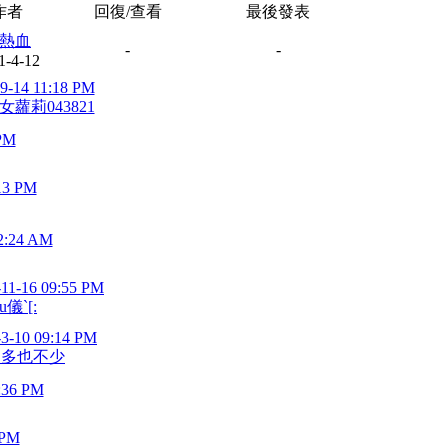
作者
回復/查看
最後發表
熱血
-
-
1-4-12
9-14 11:18 PM
女蘿莉043821
 PM
13 PM
2:24 AM
-11-16 09:55 PM
u儀`[:
-3-10 09:14 PM
不多也不少
:36 PM
 PM