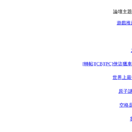
論壇主題
遊戲推
[轉帖][CB][PC]俠盜獵
世界上最難的遊
原子謎題
空格是關