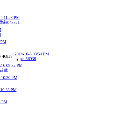
14 11:23 PM
莉043821
M
1
2 PM
2014-10-5 03:54 PM
 /
46838
by
pen56938
2-6 09:32 PM
遊戲
 10:20 PM
 10:38 PM
2 PM