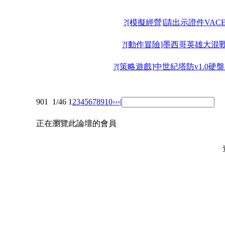
?[模擬經營]請出示證件VACE硬盤
?[動作冒險]墨西哥英雄大混戰Guac
?[策略遊戲]中世紀塔防v1.0硬盤版Med
901
1/46
1
2
3
4
5
6
7
8
9
10
››
›|
正在瀏覽此論壇的會員