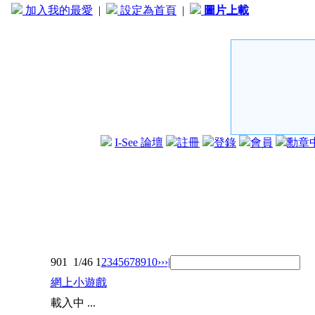
加入我的最愛
|
設定為首頁
|
圖片上載
I-See 論壇
註冊
登錄
會員
勳章
901
1/46
1
2
3
4
5
6
7
8
9
10
››
›|
網上小遊戲
載入中 ...