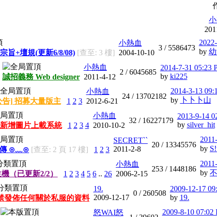
小
201
2022-
小熱血
3 /
5586473
by
幼
宗旨+壇規(更新6/8/08)
[查至: 3 樓]
2004-10-10
小熱血
2014-7-31 05:23
2 /
6045685
by
ki225
誠招義務 Web designer
2011-4-12
2014-3-13 09:
小熱血
24 /
13702182
by
卜卜卜山
公告] 招募大量版主
1
2
3
2012-6-21
小熱血
2013-9-14 0
32 /
16227179
by
silver_hit
新增圖片上載系統
1
2
3
4
2010-10-2
2011
SECRET``
20 /
13345576
by
S!
2011-2-8
宣傳 ⊙﹏⊙
[查至: 2 頁 17 樓]
1
2
3
2011
小熱血
253 /
1448186
by
機（已更新2/2）
1
2
3
4
5
6
..
26
2006-2-15
19.
2009-12-17 09
0 /
260508
2009-12-17
by
19.
禁發佈任何關於私服的資料
2009-8-10 07:02
怒WAI怒