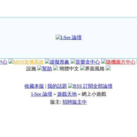
中心
MSN宣傳系統
虛擬形象
音樂盒中心
隨機圖片中心
設施
幫助
簡體中文
界面風格
收藏本版
|
我的話題
I-See 論壇
»
遊戲天地
» 網上小遊戲
版主:
招聘版主中