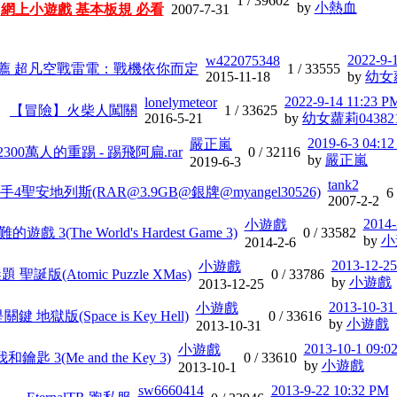
1 /
39602
by
小熱血
網上小遊戲 基本板規 必看
2007-7-31
2022-9-
w422075348
薦 超凡空戰雷電：戰機依你而定
1 /
33555
2015-11-18
by
幼女蘿
2022-9-14 11:23 P
lonelymeteor
【冒險】火柴人闖關
1 /
33625
2016-5-21
by
幼女蘿莉04382
2019-6-3 04:1
嚴正嵐
2300萬人的重踢 - 踢飛阿扁.rar
0 /
32116
by
嚴正嵐
2019-6-3
tank2
車手4聖安地列斯(RAR@3.9GB@銀牌@myangel30526)
6
2007-2-2
2014-
小遊戲
戲 3(The World's Hardest Game 3)
0 /
33582
by
小
2014-2-6
2013-12-25
小遊戲
 聖誕版(Atomic Puzzle XMas)
0 /
33786
by
小遊戲
2013-12-25
2013-10-31
小遊戲
鍵 地獄版(Space is Key Hell)
0 /
33616
by
小遊戲
2013-10-31
2013-10-1 09:0
小遊戲
我和鑰匙 3(Me and the Key 3)
0 /
33610
by
小遊戲
2013-10-1
sw6660414
2013-9-22 10:32 PM