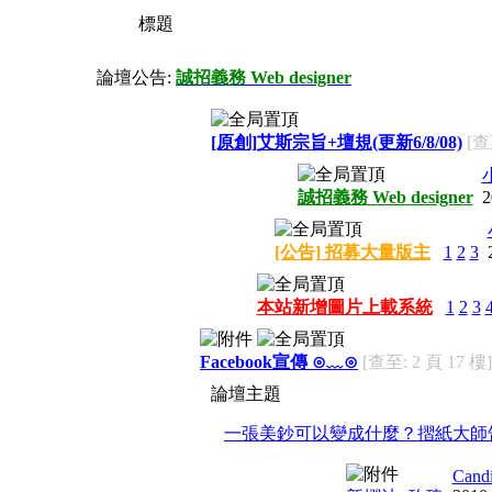
標題
論壇公告:
誠招義務 Web designer
[原創]艾斯宗旨+壇規(更新6/8/08)
[查
誠招義務 Web designer
2
[公告] 招募大量版主
1
2
3
本站新增圖片上載系統
1
2
3
Facebook宣傳 ⊙﹏⊙
[查至: 2 頁 17 樓]
論壇主題
一張美鈔可以變成什麼？摺紙大師
Candi