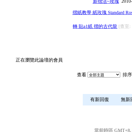
2010-
新摺法~玫瑰
摺紙教學 紙玫瑰 Standard Ros
轉 貼a1紙 摺的古代龍
[查至: 
正在瀏覽此論壇的會員
查看
排序
有新回復
無
當前時區 GMT+8, 現