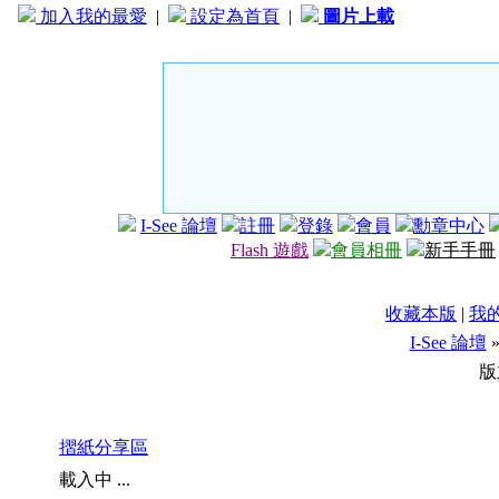
加入我的最愛
|
設定為首頁
|
圖片上載
I-See 論壇
註冊
登錄
會員
勳章中心
Flash 遊戲
會員相冊
新手手冊
收藏本版
|
我
I-See 論壇
版
摺紙分享區
載入中 ...