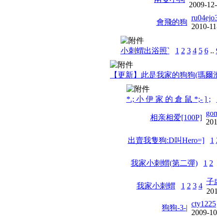
2009-12
ru04ejo
會飛的狗
2010-11
小刺蝟出浴照`
1
2
3
4
5
6
..
【更新】此是我家的狗狗(瑪爾濟
*.; 小 伊 家 的 倉 鼠 *;- ] ;
gom
相亲相爱[100P]
201
出賣我隻狗:D叫Hero=]
1
我家小刺蝟(第二彈)
1
2
子
我家小刺蝟
1
2
3
4
201
cty1225
狗狗-3-|
2009-10