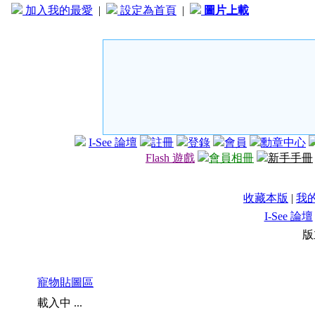
加入我的最愛
|
設定為首頁
|
圖片上載
I-See 論壇
註冊
登錄
會員
勳章中心
Flash 遊戲
會員相冊
新手手冊
收藏本版
|
我
I-See 論壇
版
寵物貼圖區
載入中 ...