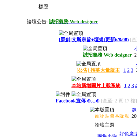
標題
論壇公告:
誠招義務 Web designer
[原創]艾斯宗旨+壇規(更新6/8/08)
[查
誠招義務 Web designer
2
[公告] 招募大量版主
1
2
3
本站新增圖片上載系統
1
2
3
Facebook宣傳 ⊙﹏⊙
[查至: 2 頁 17 樓]
婉
寵物貼圖區版規
20
論壇主題
好色魔
兩隻小狗