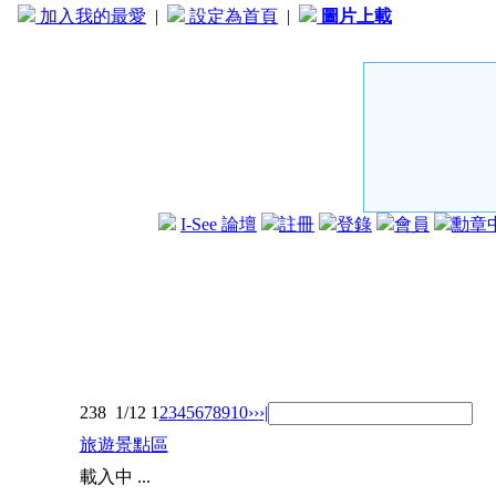
加入我的最愛
|
設定為首頁
|
圖片上載
I-See 論壇
註冊
登錄
會員
勳章
238
1/12
1
2
3
4
5
6
7
8
9
10
››
›|
旅遊景點區
載入中 ...