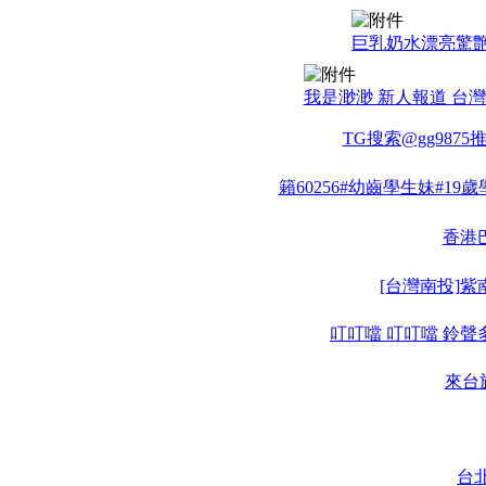
巨乳奶水漂亮驚艶
我是渺渺 新人報道 台灣出
TG搜索@gg987
籟60256#幼齒學生妹#
香港巴
[台灣南投]
叮叮噹 叮叮噹 鈴聲
來台
台