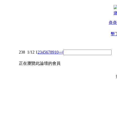
炎炎
墾
238
1/12
1
2
3
4
5
6
7
8
9
10
››
›|
正在瀏覽此論壇的會員