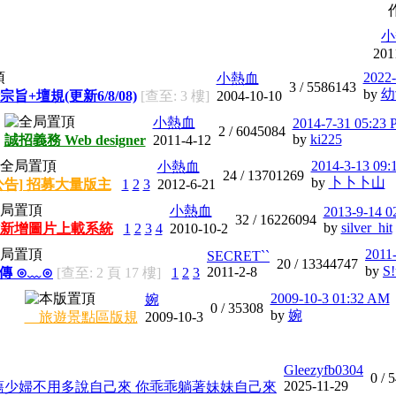
小
201
2022-
小熱血
3 /
5586143
by
幼
宗旨+壇規(更新6/8/08)
[查至: 3 樓]
2004-10-10
小熱血
2014-7-31 05:23
2 /
6045084
by
ki225
誠招義務 Web designer
2011-4-12
2014-3-13 09:
小熱血
24 /
13701269
by
卜卜卜山
公告] 招募大量版主
1
2
3
2012-6-21
小熱血
2013-9-14 0
32 /
16226094
by
silver_hit
新增圖片上載系統
1
2
3
4
2010-10-2
2011
SECRET``
20 /
13344747
by
S!
2011-2-8
宣傳 ⊙﹏⊙
[查至: 2 頁 17 樓]
1
2
3
2009-10-3 01:32 AM
婉
0 /
35308
by
婉
旅遊景點區版規
2009-10-3
Gleezyfb0304
0 /
5
2025-11-29
2歲淫蕩少婦不用多說自己來 你乖乖躺著妹妹自己來