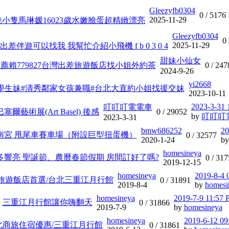
Gleezyfb0304
0 /
5176
2025-11-29
小隻馬琳媛16023歲水嫩臉蛋超精緻漂亮
Gleezyfb0304
0 
2025-11-29
差伴遊可以找我 我幫忙介紹小飛機 f b 0 3 0 4
甜妹小仙女
5推薦賴779827台灣出差旅遊飯店找小姐外約茶
0 /
247
2024-9-26
yi2668
19歲學生妹#清秀鄰家女孩兼職#台北大直約小姐找援交妹
2023-10-11
2023-3-31
叮叮叮電電車
塞爾藝術展(Art Basel) 後感
0 /
29052
by
叮叮叮
2023-3-31
bmw686252
20
紫南宮 甩尾車賽車場（附設巨型扭蛋機）
0 /
32577
2020-1-24
b
homesineya
多響亮 聖誕節、農曆春節假期 房間訂好了嗎?
0 /
317
2019-12-15
homesineya
2019-8-4 
旅遊飯店首選/台北三重江月行館
0 /
31891
2019-8-4
by
homesi
homesineya
2019-7-9 11:57
三重江月行館讓你嗨翻天
0 /
31866
2019-7-9
by
homesineya
homesineya
2019-6-12 0
北商旅住宿優惠/三重江月行館
0 /
31861