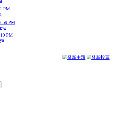
a
11 PM
a
03:59 PM
eya
:10 PM
ya