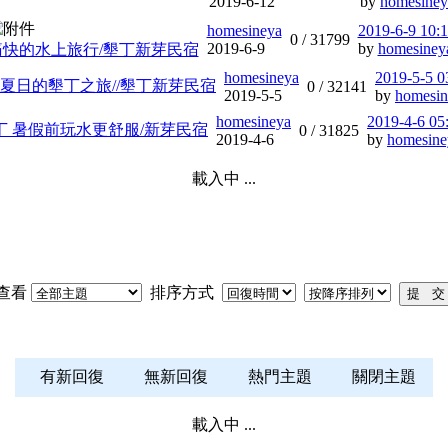
2019-6-12
by
homesiney
homesineya
2019-6-9 10:
0 /
31799
2019-6-9
by
homesiney
痛快的水上旅行/墾丁新芽民宿
homesineya
2019-5-5 
夏日的墾丁之旅//墾丁新芽民宿
0 /
32141
2019-5-5
by
homesin
homesineya
2019-4-6 05
丁 暑假前玩水更舒服/新芽民宿
0 /
31825
2019-4-6
by
homesine
載入中 ...
查看
排序方式
有新回復
無新回復
熱門主題
關閉主題
載入中 ...