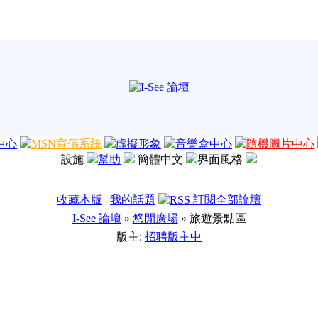
中心
MSN宣傳系統
虛擬形象
音樂盒中心
隨機圖片中心
設施
幫助
簡體中文
界面風格
收藏本版
|
我的話題
I-See 論壇
»
悠閒廣場
» 旅遊景點區
版主:
招聘版主中