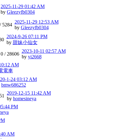
2025-11-29 01:42 AM
by
Gleezyfb0304
2025-11-29 12:53 AM
/
5284
by
Gleezyfb0304
2024-9-26 07:11 PM
80
by
甜妹小仙女
2023-10-11 02:57 AM
0 /
28606
by
yi2668
 10:12 AM
電電車
20-1-24 03:12 AM
y
bmw686252
2019-12-15 11:42 AM
51
by
homesineya
05:44 PM
neya
 PM
9:40 AM