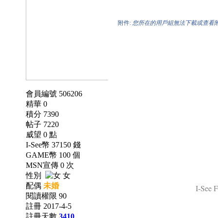
附件:
您所在的用戶組無法下載或查看
會員編號 506206
精華 0
積分 7390
帖子 7220
威望 0 點
I-See幣 37150 錢
GAME幣 100 個
MSN宣傳 0 次
性別
女
配偶
未婚
I-See F
閱讀權限 90
註冊 2017-4-5
註冊天數
3410