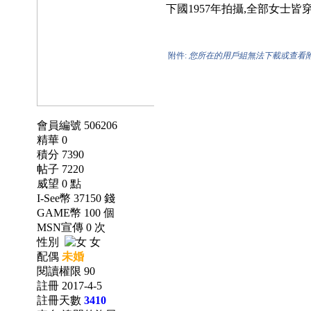
下國1957年拍攝,全部女士皆
附件:
您所在的用戶組無法下載或查看
會員編號 506206
精華 0
積分 7390
帖子 7220
威望 0 點
I-See幣 37150 錢
GAME幣 100 個
MSN宣傳 0 次
性別
女
配偶
未婚
閱讀權限 90
註冊 2017-4-5
註冊天數
3410