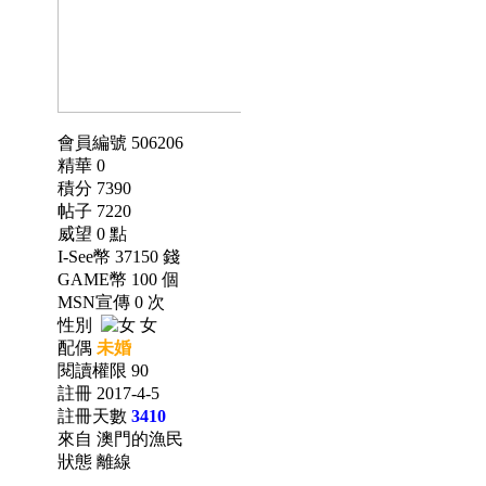
會員編號 506206
精華 0
積分 7390
帖子 7220
威望 0 點
I-See幣 37150 錢
GAME幣 100 個
MSN宣傳 0 次
性別
女
配偶
未婚
閱讀權限 90
註冊 2017-4-5
註冊天數
3410
來自 澳門的漁民
狀態 離線