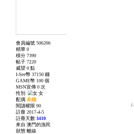
會員編號 506206
精華 0
積分 7390
帖子 7220
威望 0 點
I-See幣 37150 錢
GAME幣 100 個
MSN宣傳 0 次
性別
女
配偶
未婚
I
閱讀權限 90
註冊 2017-4-5
註冊天數
3410
來自 澳門的漁民
狀態 離線