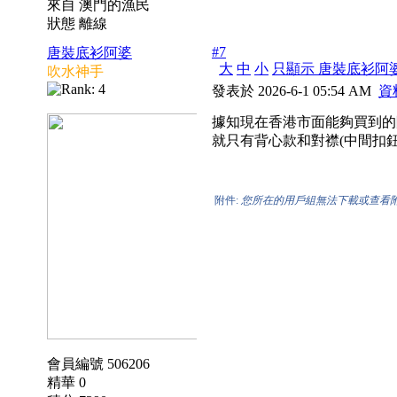
來自 澳門的漁民
狀態 離線
#7
唐裝底衫阿婆
大
中
小
只顯示 唐裝底衫阿
吹水神手
發表於 2026-6-1 05:54 AM
資
據知現在香港市面能夠買到的
就只有背心款和對襟(中間扣鈕
附件:
您所在的用戶組無法下載或查看
會員編號 506206
精華 0