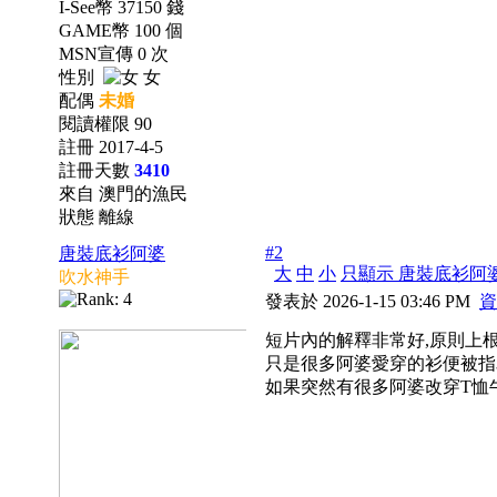
I-See幣 37150 錢
GAME幣 100 個
MSN宣傳 0 次
性別
女
配偶
未婚
閱讀權限 90
註冊 2017-4-5
註冊天數
3410
來自 澳門的漁民
狀態 離線
#2
唐裝底衫阿婆
大
中
小
只顯示 唐裝底衫阿
吹水神手
發表於 2026-1-15 03:46 PM
資
短片內的解釋非常好,原則上
只是很多阿婆愛穿的衫便被指
如果突然有很多阿婆改穿T恤