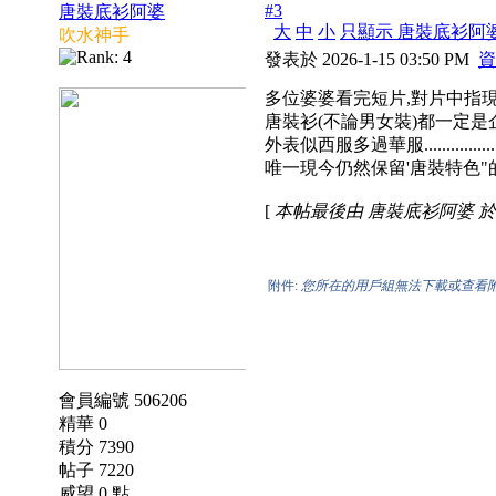
#3
唐裝底衫阿婆
大
中
小
只顯示 唐裝底衫阿
吹水神手
發表於 2026-1-15 03:50 PM
資
多位婆婆看完短片,對片中指
唐裝衫(不論男女裝)都一定是
外表似西服多過華服..................
唯一現今仍然保留'唐裝特色"
[
本帖最後由 唐裝底衫阿婆 於 2026
附件:
您所在的用戶組無法下載或查看
會員編號 506206
精華 0
積分 7390
帖子 7220
威望 0 點