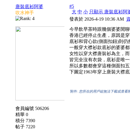
#5
唐裝底衫阿婆
大
中
小
只顯示 唐裝底衫阿
吹水神手
發表於 2026-4-19 10:36 AM
今早飲早茶時跟幾個婆婆閒聊
香港已經停止生產，原因是穿
底衫和背心款(側面扣鈕)則仍
一般穿大襟衫款底衫的婆婆都
女性以穿大襟唐裝衫為主，而
皆完全沒有衣袋，底衫是唯一
所以多數都會穿這種側面扣五
下圖定1963年穿上唐裝大襟
附件:
您所在的用戶組無法下載或查看
會員編號 506206
精華 0
積分 7390
帖子 7220