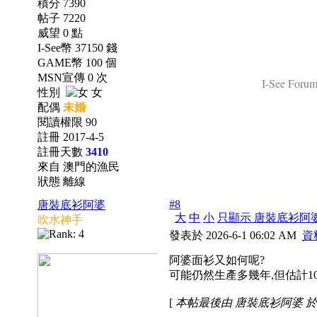
積分 7390
帖子 7220
威望 0 點
I-See幣 37150 錢
GAME幣 100 個
MSN宣傳 0 次
I-See Forum 
性別
女
配偶
未婚
閱讀權限 90
註冊 2017-4-5
註冊天數
3410
來自 澳門的漁民
狀態 離線
#8
唐裝底衫阿婆
大
中
小
只顯示 唐裝底衫阿
吹水神手
發表於 2026-6-1 06:02 AM
資
阿婆面衫又如何呢?
可能仍然生產多幾年,但估計10年後也會消失
[
本帖最後由 唐裝底衫阿婆 於 2026