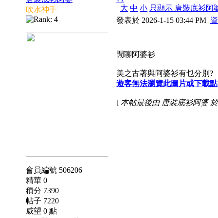
大
中
小
只顯示 唐裝底衫阿
吹水神手
發表於 2026-1-15 03:44 PM
資
閒聊阿婆衫
美之古著與阿婆衫有乜分別?
遊客無法瀏覽此圖片或下載點
[
本帖最後由 唐裝底衫阿婆 於 2026
會員編號 506206
精華 0
積分 7390
帖子 7220
威望 0 點