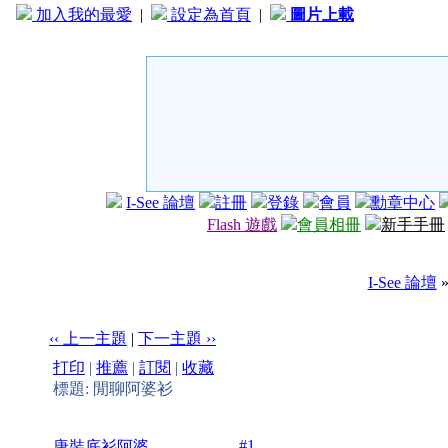
加入我的最愛
|
設定為首頁
|
圖片上載
I-See 論壇
註冊
登錄
會員
勳章中心
Flash 遊戲
會員相冊
新手手冊
I-See 論壇
‹‹ 上一主題
|
下一主題 ››
打印
|
推薦
|
訂閱
|
收藏
標題: 閒聊阿婆衫
#1
唐裝底衫阿婆