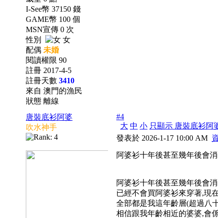
I-See幣 37150 錢
GAME幣 100 個
MSN宣傳 0 次
性別
女
配偶
未婚
閱讀權限 90
註冊 2017-4-5
註冊天數
3410
來自 澳門的漁民
狀態 離線
#4
唐裝底衫阿婆
大
中
小
只顯示 唐裝底衫阿
吹水神手
發表於 2026-1-17 10:00 AM
阿婆衫十年後甚至幾年後會消失
阿婆衫十年後甚至幾年後會消
已經不會買阿婆衫來穿著,現
全部都是我這年齡層(超過八十
相信跟我年齡相近的婆婆,會