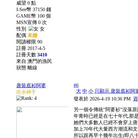
威望 0 點
I-See幣 37150 錢
GAME幣 100 個
MSN宣傳 0 次
性別
女
配偶
未婚
閱讀權限 90
註冊 2017-4-5
註冊天數
3410
來自 澳門的漁民
狀態 離線
#6
唐裝底衫阿婆
大
中
小
只顯示 唐裝底衫阿
吹水神手
發表於 2026-4-19 10:36 PM
資
另一個令傳統"阿婆衫"沒落原
年青時已經是在七十年代,那
她們大多數人已經不會穿上唐
加上70年代大量西方潮流和文
所以跟再早十幾年出生(即八十幾