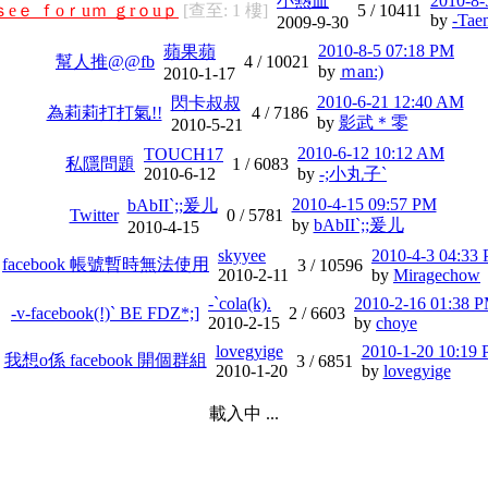
小熱血
2010-8-
-ｓeｅ ｆoｒuｍ ｇrｏuｐ
[查至: 1 樓]
5 /
10411
by
-Tae
2009-9-30
2010-8-5 07:18 PM
蘋果蘋
幫人推@@fb
4 /
10021
by
ｍan:)
2010-1-17
2010-6-21 12:40 AM
閃卡叔叔
為莉莉打打氣!!
4 /
7186
by
影武＊零
2010-5-21
2010-6-12 10:12 AM
TOUCH17
私隱問題
1 /
6083
2010-6-12
by
-;小丸子`
2010-4-15 09:57 PM
bAbII`;;爰儿
Twitter
0 /
5781
by
bAbII`;;爰儿
2010-4-15
skyyee
2010-4-3 04:33
facebook 帳號暫時無法使用
3 /
10596
2010-2-11
by
Miragechow
-`cola(k).
2010-2-16 01:38 
-v-facebook(!)` BE FDZ*;]
2 /
6603
2010-2-15
by
choye
lovegyige
2010-1-20 10:19
我想o係 facebook 開個群組
3 /
6851
2010-1-20
by
lovegyige
載入中 ...