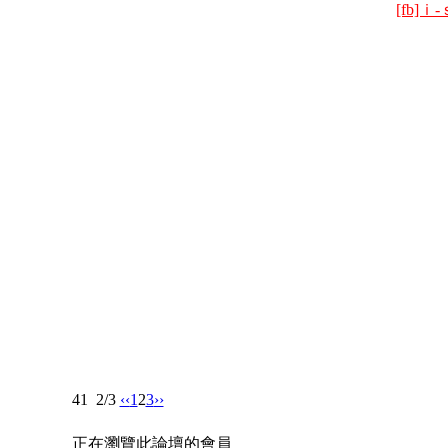
[fb]ｉ
41
2/3
‹‹
1
2
3
››
正在瀏覽此論壇的會員