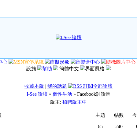
中心
MSN宣傳系統
虛擬形象
音樂盒中心
隨機圖片中心
設施
幫助
簡體中文
界面風格
收藏本版
|
我的話題
I-See 論壇
»
個性生活
» Facebook討論區
版主:
招聘版主中
壇
主題
帖數
65
240