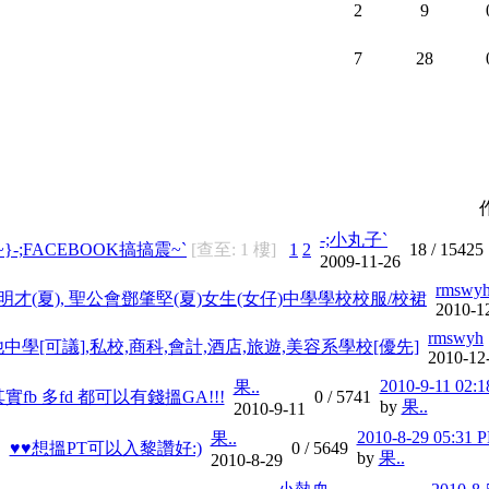
2
9
7
28
-;小丸子`
~}-;FACEBOOK搞搞震~`
[查至: 1 樓]
1
2
18 /
15425
2009-11-26
rmswy
才(夏), 聖公會鄧肇堅(夏)女生(女仔)中學學校校服/校裙
2010-1
rmswyh
學[可議],私校,商科,會計,酒店,旅遊,美容系學校[優先]
2010-12
2010-9-11 02:
果..
實fb 多fd 都可以有錢搵GA!!!
0 /
5741
by
果..
2010-9-11
2010-8-29 05:31 
果..
♥♥想搵PT可以入黎讚好:)
0 /
5649
by
果..
2010-8-29