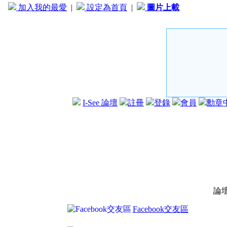
加入我的最愛
|
設定為首頁
|
圖片上載
I-See 論壇
註冊
登錄
會員
勳章
論
Facebook交友區