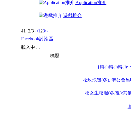
Application推介
遊戲推介
41
2/3
‹‹
1
2
3
››
Facebook討論區
載入中 ...
標題
{轉ah轉ah轉ah~
收玫瑰崗(冬), 聖公會呂明
收女生校服(冬/夏):其他中
其