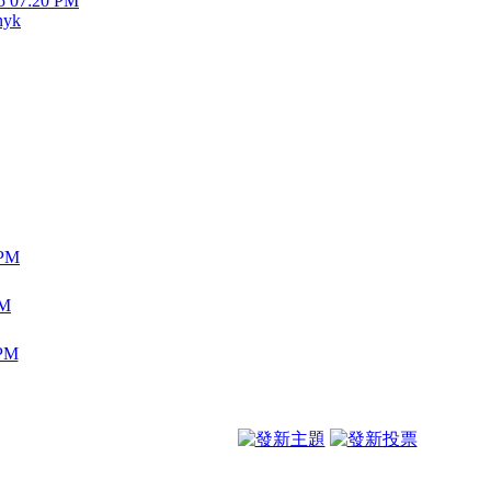
5 07:20 PM
nyk
 PM
PM
 PM